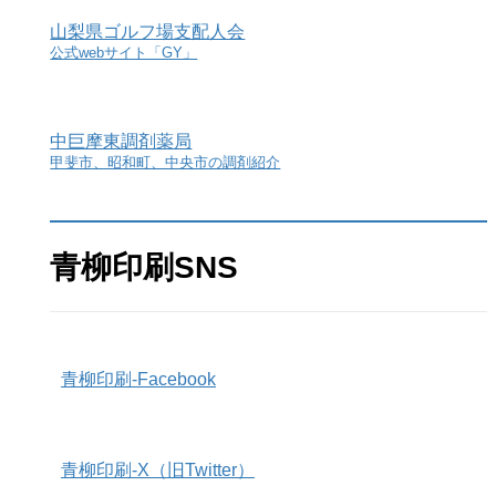
山梨県ゴルフ場支配人会
公式webサイト「GY」
中巨摩東調剤薬局
甲斐市、昭和町、中央市の調剤紹介
青柳印刷SNS
青柳印刷-Facebook
青柳印刷-X（旧Twitter）