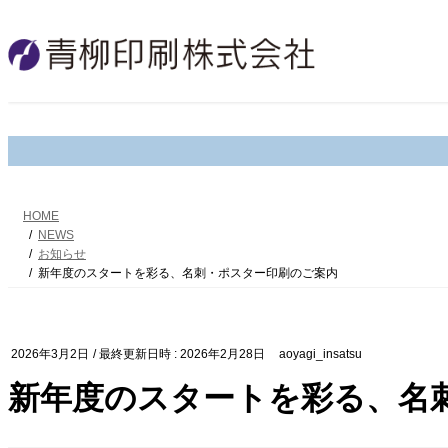
コ
ナ
ン
ビ
テ
ゲ
ン
ー
ツ
シ
へ
ョ
ス
ン
キ
に
ッ
移
プ
動
HOME
NEWS
お知らせ
新年度のスタートを彩る、名刺・ポスター印刷のご案内
2026年3月2日
/ 最終更新日時 :
2026年2月28日
aoyagi_insatsu
新年度のスタートを彩る、名