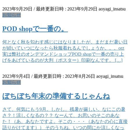
2023年9月29日
/ 最終更新日時 :
2023年9月29日
aoyagi_insatsu
お知らせ
POD shopで一番の。
何となく秋を匂わす感じにはなりましたが、まだまだ暑い日
が続いていつになったら秋服着れるんでしょうか。。。orz
実は弊社のオンデマンドショップPOD shopで一番の売り上
げをあげているのが大判（ポスター）印刷なんです。 […]
2023年9月4日
/ 最終更新日時 :
2023年8月26日
aoyagi_insatsu
お知らせ
ぼちぼち年末の準備するじゃんね
さて、何気にもう9月。しかし、残暑が厳しい。なにこの暑
さ？！涼しくなるの？？ なーんて、お思いのそこのあな
た！（あ、あなたですよ。そこの・・・（あなたの心に直接
語りかけてます）） そのうちね、いつの間にか涼しくなっ