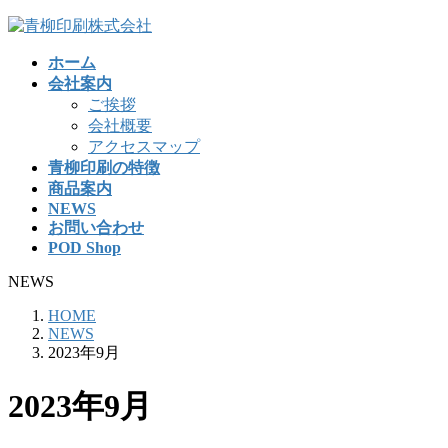
コ
ナ
ン
ビ
ホーム
テ
ゲ
会社案内
ン
ー
ご挨拶
ツ
シ
会社概要
へ
ョ
アクセスマップ
ス
ン
青柳印刷の特徴
キ
に
商品案内
ッ
移
NEWS
プ
動
お問い合わせ
POD Shop
NEWS
HOME
NEWS
2023年9月
2023年9月