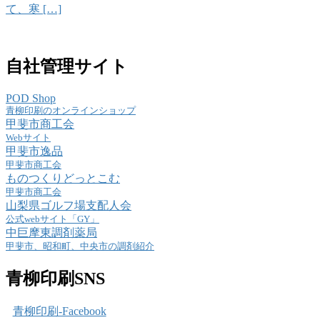
て、寒 […]
自社管理サイト
POD Shop
青柳印刷のオンラインショップ
甲斐市商工会
Webサイト
甲斐市逸品
甲斐市商工会
ものつくりどっとこむ
甲斐市商工会
山梨県ゴルフ場支配人会
公式webサイト「GY」
中巨摩東調剤薬局
甲斐市、昭和町、中央市の調剤紹介
青柳印刷SNS
青柳印刷-Facebook