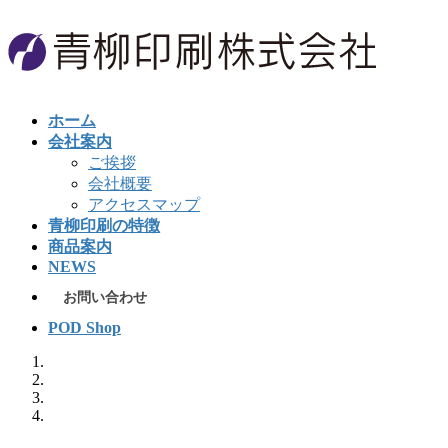
コ
ナ
ン
ビ
テ
ゲ
ン
ー
ツ
シ
ホーム
へ
ョ
会社案内
ス
ン
ご挨拶
キ
に
会社概要
ッ
移
アクセスマップ
プ
動
青柳印刷の特徴
商品案内
NEWS
お問い合わせ
POD Shop