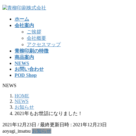
コ
ナ
ン
ビ
ホーム
テ
ゲ
会社案内
ン
ー
ご挨拶
ツ
シ
会社概要
へ
ョ
アクセスマップ
ス
ン
青柳印刷の特徴
キ
に
商品案内
ッ
移
NEWS
プ
動
お問い合わせ
POD Shop
NEWS
HOME
NEWS
お知らせ
2021年もお世話になりました！
2021年12月23日
/ 最終更新日時 :
2021年12月23日
aoyagi_insatsu
お知らせ