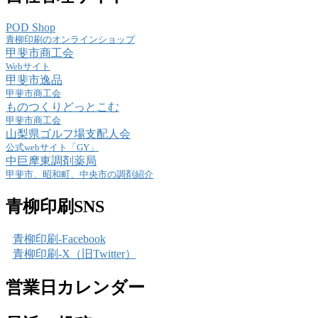
POD Shop
青柳印刷のオンラインショップ
甲斐市商工会
Webサイト
甲斐市逸品
甲斐市商工会
ものつくりどっとこむ
甲斐市商工会
山梨県ゴルフ場支配人会
公式webサイト「GY」
中巨摩東調剤薬局
甲斐市、昭和町、中央市の調剤紹介
青柳印刷SNS
青柳印刷-Facebook
青柳印刷-X（旧Twitter）
営業日カレンダー