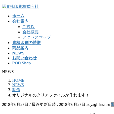
コ
ナ
ン
ビ
ホーム
テ
ゲ
会社案内
ン
ー
ご挨拶
ツ
シ
会社概要
へ
ョ
アクセスマップ
ス
ン
青柳印刷の特徴
キ
に
商品案内
ッ
移
NEWS
プ
動
お問い合わせ
POD Shop
NEWS
HOME
NEWS
制作
オリジナルのクリアファイルが作れます！
2018年6月27日
/ 最終更新日時 :
2018年6月27日
aoyagi_insatsu