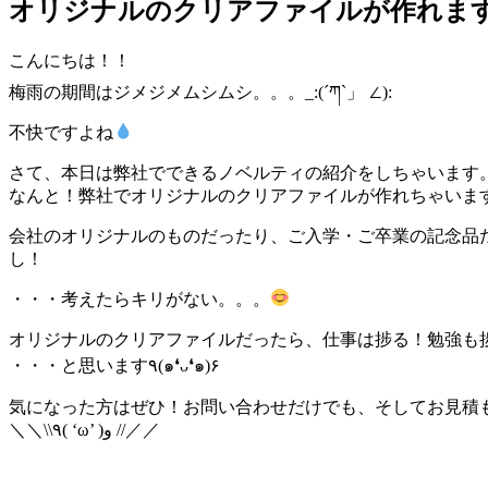
オリジナルのクリアファイルが作れま
こんにちは！！
梅雨の期間はジメジメムシムシ。。。_:(´ཀ`」 ∠):
不快ですよね
さて、本日は弊社でできるノベルティの紹介をしちゃいます
なんと！弊社でオリジナルのクリアファイルが作れちゃいま
会社のオリジナルのものだったり、ご入学・ご卒業の記念品
し！
・・・考えたらキリがない。。。
オリジナルのクリアファイルだったら、仕事は捗る！勉強も
・・・と思います٩(๑❛ᴗ❛๑)۶
気になった方はぜひ！お問い合わせだけでも、そしてお見積
＼＼\\٩( ‘ω’ )و //／／